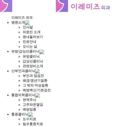
이레미즈 외과
병원소개
인사말
의료진 소개
원내둘러보기
진료안내
오시는 길
유방/갑상선클리닉
유방클리닉
갑상선클리닉
관련장비소개
산부인과클리닉
부인과 암검진
폐경/갱년기질환
그 밖의 여성질환
예방백신/기본검진
통합의학클리닉
면역주사
고주파온열암
예방접종
통증클리닉
도수치료
림프통증치료