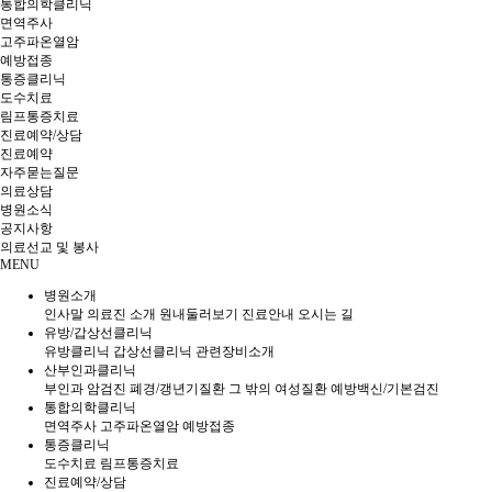
통합의학클리닉
면역주사
고주파온열암
예방접종
통증클리닉
도수치료
림프통증치료
진료예약/상담
진료예약
자주묻는질문
의료상담
병원소식
공지사항
의료선교 및 봉사
MENU
병원소개
인사말
의료진 소개
원내둘러보기
진료안내
오시는 길
유방/갑상선클리닉
유방클리닉
갑상선클리닉
관련장비소개
산부인과클리닉
부인과 암검진
폐경/갱년기질환
그 밖의 여성질환
예방백신/기본검진
통합의학클리닉
면역주사
고주파온열암
예방접종
통증클리닉
도수치료
림프통증치료
진료예약/상담