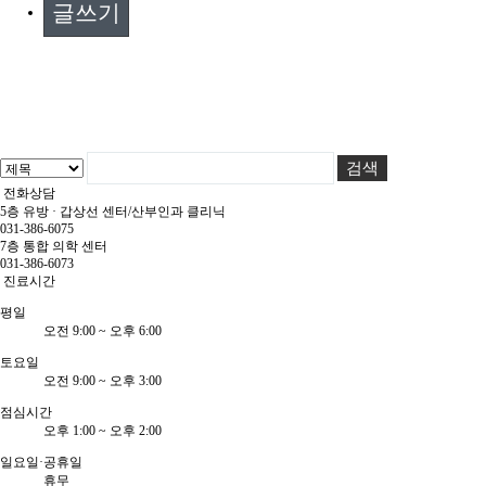
글쓰기
전화상담
5층 유방 · 갑상선 센터/산부인과 클리닉
031-386-6075
7층 통합 의학 센터
031-386-6073
진료시간
평
일
오전 9:00 ~ 오후 6:00
토
요
일
오전 9:00 ~ 오후 3:00
점심시간
오후 1:00 ~ 오후 2:00
일요일·공휴일
휴무