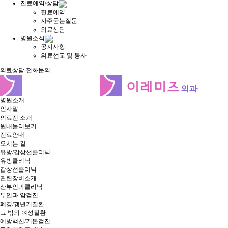
진료예약/상담
진료예약
자주묻는질문
의료상담
병원소식
공지사항
의료선교 및 봉사
의료상담
전화문의
병원소개
인사말
의료진 소개
원내둘러보기
진료안내
오시는 길
유방/갑상선클리닉
유방클리닉
갑상선클리닉
관련장비소개
산부인과클리닉
부인과 암검진
폐경/갱년기질환
그 밖의 여성질환
예방백신/기본검진